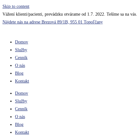
Skip to content
Vážení klienti/pacienti, prevádzku otvárame od 1.7. 2022. Tešíme sa na vás.
Nájdete nás na adrese
Brezová 89/1B, 955 01 Topoľčany
Domov
Služby
Cenník
O nás
Blog
Kontakt
Domov
Služby
Cenník
O nás
Blog
Kontakt